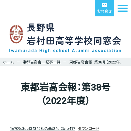
email
お問合せ
ホーム
東都岩高会 記事一覧
東都岩高会報：第38号（2022年度）
東都岩高会報：第38号
（2022年度）
1e709c3dcf343458b7e8d24ef2bfb417
ダウンロード