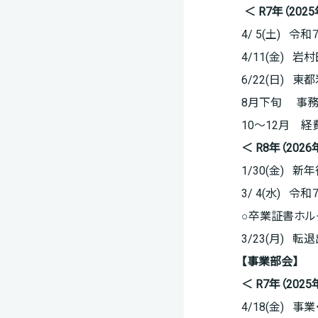
＜ R7年（202
4/ 5(土) 
4/11(金) 
6/22(日) 
8月下旬 事
10～12月 
＜
R8
年（2026
1/30(金) 
3/ 4(水) 
○卒業証書ホル
3/23(月) 
【事業部会】
＜ R7年（2025
4/18(金) 