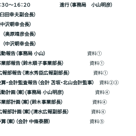
：
３
０～
１６：２０
進行
（事務局
小山明彦
）
（臼田幸夫副会長）
中沢朝幸会長）
（奥原靖彦会長）
（中沢朝幸
会長
）
活動報告（事務局
小山
）
資料①
度事業部報告（鈴木順子事業部長）
資料①
部報告（清水秀臣広報副部長）
資料①
決算・会計監査報告（会計 苫坂・北山会計監事）
資料②③
活動計画
（案）
(
事務局
小山明彦
)
資料④
度事業部計画（案）(鈴木事業部長）
資料④
部計画（案）(清水広報副部長）
資料④
算（案）（
会計 中條泰勝
）
資料⑤