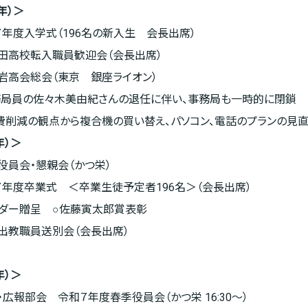
5年）＞
令和７年度入学式（196名の新入生 会長出席）
岩村田高校転入職員歓迎会（会長出席）
東都岩高会総会（東京 銀座ライオン）
務局員の佐々木美由紀さんの退任に伴い、事務局も一時的に閉鎖
経費削減の観点から複合機の買い替え、パソコン、電話のプランの見直
年）
＞
新年役員会・懇親会（かつ栄）
令和７年度卒業式 ＜卒業生徒予定者196名＞（会長出席）
ダー贈呈 ○佐藤寅太郎賞表彰
転退出教職員送別会（会長出席）
年）＞
事業・広報部会 令和７年度春季役員会（かつ栄 16:30～）