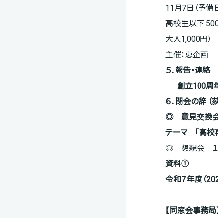
11月7日（予
高校生以下:50
大人1,000
主催：恵企画 
５．報告・連絡
創立100
６．閉会の辞
（
◎
意見交換
テーマ 「高
◎ 懇親会 １
資料①
令和７年度（
20
【同窓会事務局