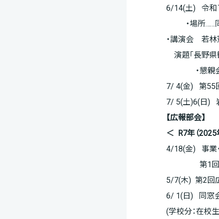
6/14(土) 
・場所……同窓
・講演会 若林
演題「長野県
・懇親会……
7/ 4(金) 
7/ 5(土)6
【広報部会】
＜ R7年（202
4/18(金) 
第1
5/7(木) 第2
6/ 1(日) 
(学校分：在校生徒