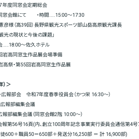
令和７年度同窓会定期総会
会館にて ・時間……15:00～17:30
憲彦様（高39回）長野県観光スポーツ部山岳高原観光課長
観光の現状と今後の課題」
18:00～佐久ホテル
第55回岩高同窓生作品展会場準備
(日) 岩高祭・第55回岩高同窓生作品展
5年）＞
事業・広報部会 令和7年度春季役員会（かつ栄 16:30～）
回広報部編集会議
回広報部編集会議（同窓会館2階 10:00～）
同窓会報第56号16頁(内、創立100周年記念事業実行委員会通信第4
600＋職員50＝650部＋発送分16,250部 ＝ 計 1
6,
900部)