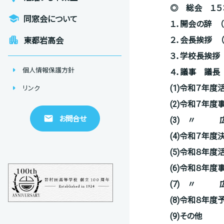
◎ 総会 １
５
school
同窓会について
１．開会の辞 
apartment
２．会長挨拶
（
東都岩高会
３．学校長挨拶
arrow_right
個人情報保護方針
４．議事 議長
arrow_right
(
1)
令和７
年度
リンク
(2)
令和７年
email
お問合せ
(3)
〃 広報
(4)
令和７年度
(5
)
令和８
年度
(6)
令和８年
(7)
〃 広報
(8
)
令和８
年度予
(9)
その他