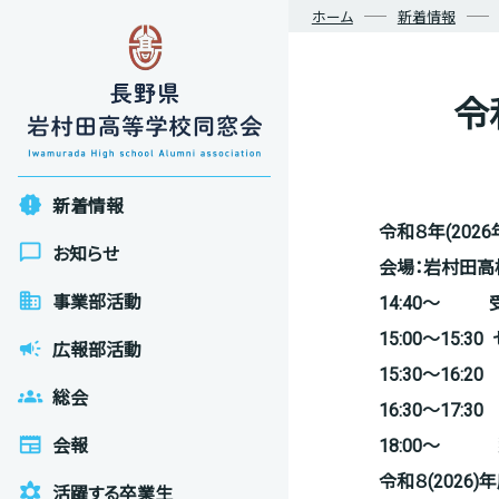
ホーム
新着情報
令
new_releases
新着情報
令和８年(2026
chat_bubble_outline
お知らせ
会場：岩村田高
business
事業部活動
14:4
0
～ 受付
15:00
～15:3
campaign
広報部活動
15:30
～16:2
groups
総会
16:30
～17:3
newspaper
18:00
～ 懇
会報
令和８(202
filter_vintage
活躍する卒業生