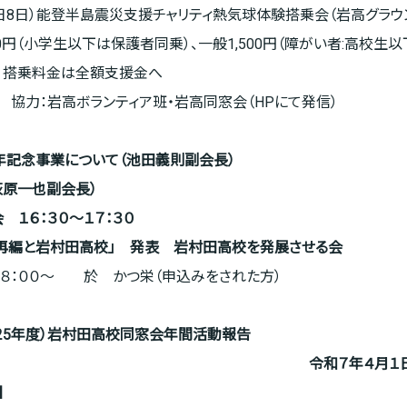
備日8日）能登半島震災支援チャリティ熱気球体験搭乗会（岩高グラウ
0円（小学生以下は保護者同乗）、一般1,500円（障がい者:高校生以下
円） 搭乗料金は全額支援金へ
協力：岩高ボランティア班・岩高同窓会（HPにて発信）
周年記念事業について（池田義則副会長）
荻原一也副会長）
会
１６：３０～
１７：３０
校再編と岩村田高校」 発表 岩村田高校を発展させる会
８：００～ 於 かつ栄（申込みをされた方）
25
年度）岩村田高校同窓会年間活動報告
令和７
年４月
１
】