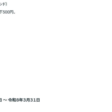
ンド）
500円、
日 ～ 令和８年３月３１日