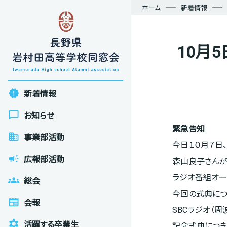
ホーム
新着情報
10月
new_releases
新着情報
chat_bubble_outline
お知らせ
緊急告知
business
事業部活動
今日１０月７日
campaign
広報部活動
森山良子さんが
ラジオ番組オール
groups
総会
今回の式典につ
newspaper
会報
SBCラジオ（周
filter_vintage
活躍する卒業生
記念式典につき