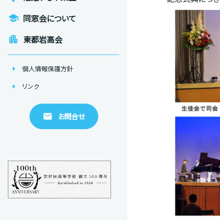
school
同窓会について
apartment
東都岩高会
arrow_right
個人情報保護方針
arrow_right
リンク
email
お問合せ