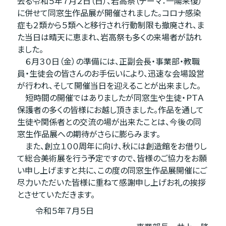
去る令和５年７月２日（日）、岩高祭（テーマ：一陽来復）
に併せて同窓生作品展が開催されました。コロナ感染
症も２類から５類へと移行され行動制限も撤廃され、ま
た当日は晴天に恵まれ、岩高祭も多くの来場者が訪れ
ました。
６月３０日（金）の準備には、正副会長・事業部・教職
員・生徒会の皆さんのお手伝いにより、迅速な会場設営
が行われ、そして開催当日を迎えることが出来ました。
短時間の開催ではありましたが同窓生や生徒・ＰＴＡ
保護者の多くの皆様にお越し頂きました。作品を通して
生徒や関係者との交流の場が出来たことは、今後の同
窓生作品展への期待がさらに膨らみます。
また、創立１００周年に向け、秋には創造館をお借りし
て総合美術展を行う予定ですので、皆様のご協力をお願
い申し上げますと共に、この度の同窓生作品展開催にご
尽力いただいた皆様に重ねて感謝申し上げお礼の挨拶
とさせていただきます。
令和５年７月５日